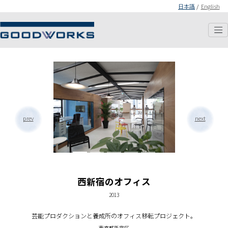
日本語
/
English
prev
next
西新宿のオフィス
2013
芸能プロダクションと養成所のオフィス移転プロジェクト。
東京都新宿区