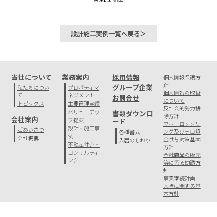
設計施工実例一覧へ戻る＞
当社について
業務案内
採用情報
個人情報保護方
針
グループ企業
私たちについ
プロパティマ
個人情報の取扱
て
ネジメント
お問合せ
について
トピックス
主要管理実績
反社会的勢力排
バリューアッ
書類ダウンロ
除方針
会社案内
プ提案
ード
マネーロンダリ
設計・施工事
ごあいさつ
ング及びテロ資
各種書式
例
会社概要
金供与対策基本
入居のしおり
不動産仲介・
方針
コンサルティ
金融商品の販売
ング
等に係る勧誘方
針
事業継続計画
人権に関する基
本方針