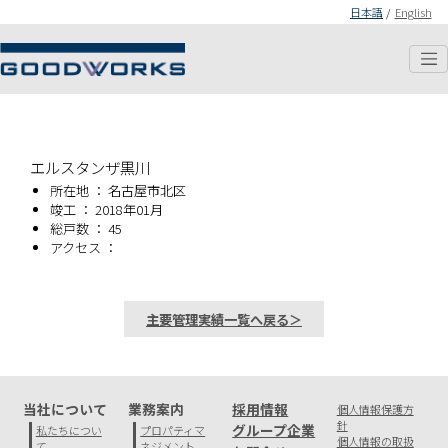
日本語
/
English
エルスタンザ黒川
所在地 ： 名古屋市北区
竣工 ： 2018年01月
総戸数 ： 45
アクセス ：
主要管理実績一覧へ戻る＞
当社について
業務案内
採用情報
個人情報保護方
針
グループ企業
私たちについ
プロパティマ
個人情報の取扱
て
ネジメント