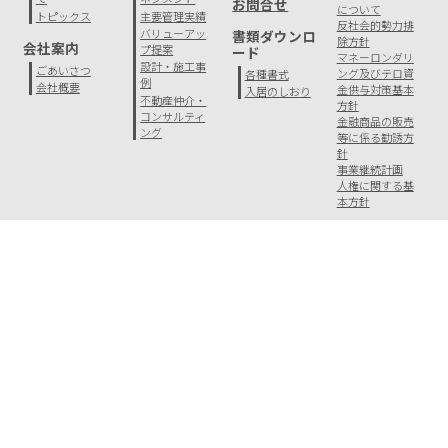
お問合せ
について
トピックス
主要管理実績
反社会的勢力排
バリューアッ
書類ダウンロ
除方針
会社案内
プ提案
ード
マネーロンダリ
設計・施工事
ごあいさつ
ング及びテロ資
各種書式
例
会社概要
金供与対策基本
入居のしおり
不動産仲介・
方針
コンサルティ
金融商品の販売
ング
等に係る勧誘方
針
事業継続計画
人権に関する基
本方針