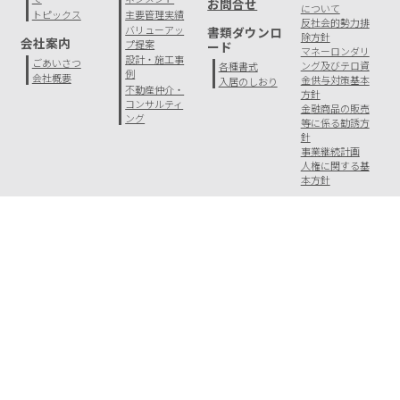
お問合せ
について
トピックス
主要管理実績
反社会的勢力排
バリューアッ
書類ダウンロ
除方針
会社案内
プ提案
ード
マネーロンダリ
設計・施工事
ごあいさつ
ング及びテロ資
各種書式
例
会社概要
金供与対策基本
入居のしおり
不動産仲介・
方針
コンサルティ
金融商品の販売
ング
等に係る勧誘方
針
事業継続計画
人権に関する基
本方針