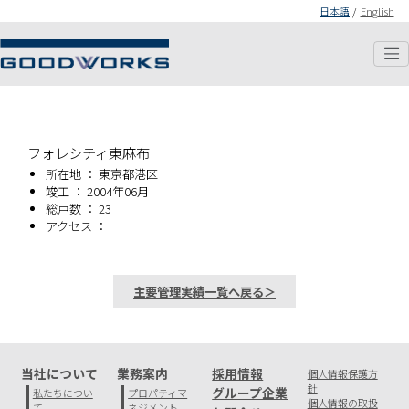
日本語
/
English
フォレシティ東麻布
所在地 ： 東京都港区
竣工 ： 2004年06月
総戸数 ： 23
アクセス ：
主要管理実績一覧へ戻る＞
当社について
業務案内
採用情報
個人情報保護方
針
グループ企業
私たちについ
プロパティマ
個人情報の取扱
て
ネジメント