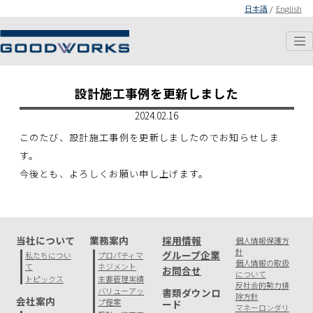
日本語
/
English
設計施工事例を更新しました
2024.02.16
このたび、設計施工事例を更新しましたのでお知らせしま
す。
今後とも、よろしくお願い申し上げます。
当社について
業務案内
採用情報
個人情報保護方
針
グループ企業
私たちについ
プロパティマ
個人情報の取扱
て
ネジメント
お問合せ
について
トピックス
主要管理実績
反社会的勢力排
バリューアッ
書類ダウンロ
除方針
会社案内
プ提案
ード
マネーロンダリ