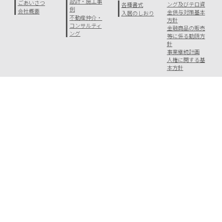
設計・施工事
ごあいさつ
ング及びテロ資
各種書式
例
会社概要
金供与対策基本
入居のしおり
不動産仲介・
方針
コンサルティ
金融商品の販売
ング
等に係る勧誘方
針
事業継続計画
人権に関する基
本方針