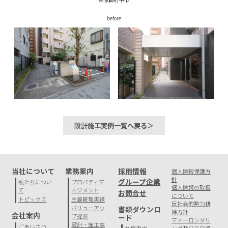
before
設計施工実例一覧へ戻る＞
当社について
業務案内
採用情報
個人情報保護方
針
グループ企業
私たちについ
プロパティマ
個人情報の取扱
て
ネジメント
お問合せ
について
トピックス
主要管理実績
反社会的勢力排
バリューアッ
書類ダウンロ
除方針
会社案内
プ提案
ード
マネーロンダリ
設計・施工事
ごあいさつ
ング及びテロ資