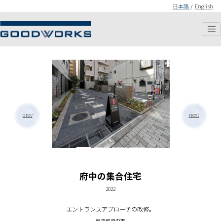
日本語
/
English
prev
next
府中の集合住宅
2022
エントランスアプローチの改修。
東京都府中市